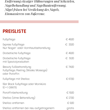
Entfernung etwaiger Hühneraugen und Schwielen,
Nagelbehandlung und Nagelhautentfernung,
Nägel fräsen bei Verdickung des Nagels,
Einmassieren von Fußcreme.
PREISLISTE
Fußpflege
€
49,00
Express Fußpflege
€
33,00
Nur Nagel- oder Hornhautbehandlung
Diabetische Fußpflege
€
49,00
Diabetische Fußpflege
€
51,00
mit Spezialprodukten
Beauty Fußbehandlung
€
74,00
Fußpflege, Peeling, (Maske, Massage)
oder Paraffin
Fußpflege mit Shellac
€
67,00
10er Block Fußpflege oder Maniküre
10 + 1 GRATIS
Paraffinbehandlung
€
19,00
Shellac (ohne Behandlung)
€
27,00
Shellac entfernen
€ 9,00
Shellac entfernen bei neu aufgetragenem
gratis