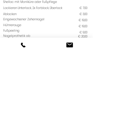
Shellac mit Maniküre oder Fußpflege
Lackieren Unterlack, 2x Farblack, Überlack
€ 7,00
Ablacken
€ 3,00
Eingewachsener Zehennagel
€ 19,00
Hühnerauge
€
19,00
Fußpeeling
€
9,00
Nagelprothetik ab
€
20,00
Sanfte Nagelkorrektur:
Spangen: Mit Verordnung bei einigen
Kassen einreichbar
€ 62,00
Nagelspange BTO
Klebespange mit Draht
Preise gültig ab 1. Januar 2026
Alle Preise inkl. 20% MwSt. - Satzfehler vorbehalten.
Claudia Operschall KG
Waltersdorfer Straße 31/1/2
2500 Baden
t.
+43 676 367 70 32
claudia.operschall@icloud.com
Öffnungszeiten: